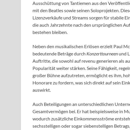
Ausschüttung von Tantiemen aus den Veröffentl
mit den Beatles sowie seinen Soloprojekten. Dies
Lizenzverkäufe und Streams sorgen für stabile E
die auch Jahrzehnte nach den ursprünglichen A
bestehen bleiben.
Neben den musikalischen Erlösen erzielt Paul M
bedeutende Beträge durch
Konzerttourneen
und L
Auftritte, die sowohl auf revenu generieren als a
Popularität weiter stärken. Seine Fähigkeit, rege
großer Bühne aufzutreten, ermöglicht es ihm, ho
Honorare zu fordern, was sich direkt auf sein E
auswirkt.
Auch Beteiligungen an unterschiedlichen Unter
Gesamtvermögen bei. Er hat beispielsweise in Mus
wodurch zusätzliche Einkommensströme entstehe
sechsstelligen oder sogar siebenstelligen Betra