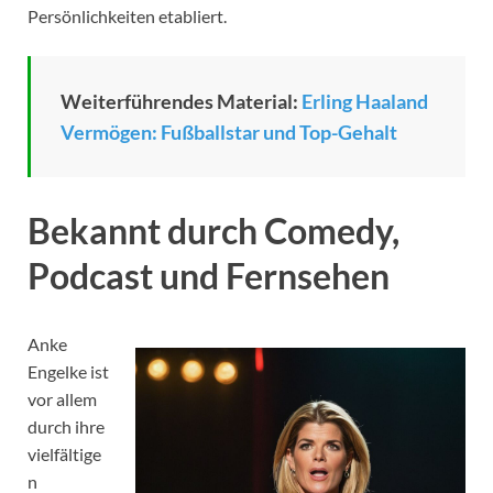
Persönlichkeiten etabliert.
Weiterführendes Material:
Erling Haaland
Vermögen: Fußballstar und Top-Gehalt
Bekannt durch Comedy,
Podcast und Fernsehen
Anke
Engelke ist
vor allem
durch ihre
vielfältige
n