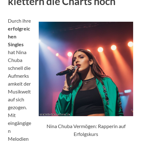
klettern die Charts hoch
Durch ihre
erfolgreic
hen
Singles
hat Nina
Chuba
schnell die
Aufmerks
amkeit der
Musikwelt
auf sich
gezogen.
Mit
eingängige
Nina Chuba Vermögen: Rapperin auf
n
Erfolgskurs
Melodien