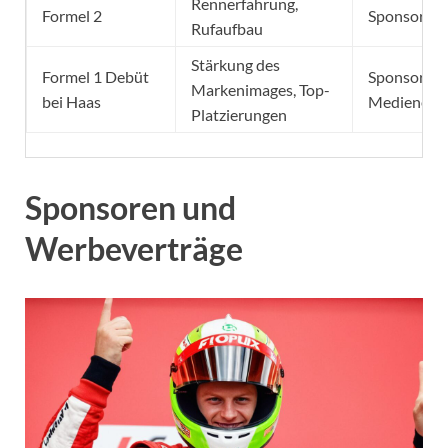
Rennerfahrung,
Formel 2
Sponsorgel
Rufaufbau
Stärkung des
Formel 1 Debüt
Sponsorenv
Markenimages, Top-
bei Haas
Medieneng
Platzierungen
Sponsoren und
Werbeverträge