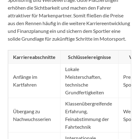
erhöhen die Sichtbarkeit und machen den Fahrer
attraktiver für Markenpartner. Somit fließen die Preise
aus den Rennen häufig in die weitere Karriereentwicklung
und Finanzplanung ein und sichern dem Sportler eine
solide Grundlage für zukünftige Schritte im Motorsport.
Karriereabschnitte
Schlüsselereignisse
Verd
Lokale
Anfänge im
Meisterschaften,
Preise 
Kartfahren
technische
Sponso
Grundfertigkeiten
Klassenübergreifende
Übergang zu
Erfahrung,
Werbep
Nachwuchsserien
Feinabstimmung der
Sponso
Fahrtechnik
Internationale