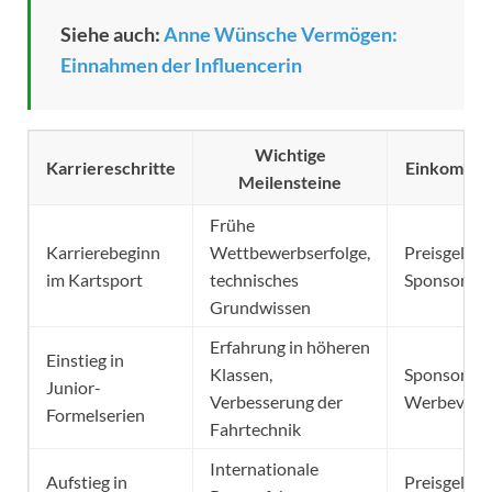
Siehe auch:
Anne Wünsche Vermögen:
Einnahmen der Influencerin
Wichtige
Karriereschritte
Einkommen
Meilensteine
Frühe
Karrierebeginn
Wettbewerbserfolge,
Preisgelder,
im Kartsport
technisches
Sponsorenv
Grundwissen
Erfahrung in höheren
Einstieg in
Klassen,
Sponsorshi
Junior-
Verbesserung der
Werbevert
Formelserien
Fahrtechnik
Internationale
Aufstieg in
Preisgelder,