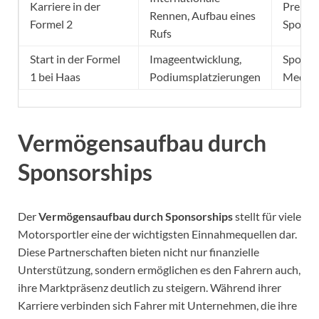
Karriere in der
Preisge
Rennen, Aufbau eines
Formel 2
Sponso
Rufs
Start in der Formel
Imageentwicklung,
Sponso
1 bei Haas
Podiumsplatzierungen
Medien
Vermögensaufbau durch
Sponsorships
Der
Vermögensaufbau durch Sponsorships
stellt für viele
Motorsportler eine der wichtigsten Einnahmequellen dar.
Diese Partnerschaften bieten nicht nur finanzielle
Unterstützung, sondern ermöglichen es den Fahrern auch,
ihre Marktpräsenz deutlich zu steigern. Während ihrer
Karriere verbinden sich Fahrer mit Unternehmen, die ihre