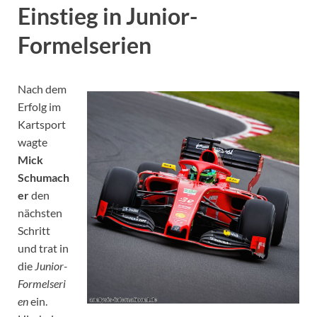
Einstieg in Junior-
Formelserien
Nach dem
Erfolg im
Kartsport
wagte
Mick
Schumach
er
den
nächsten
Schritt
und trat in
die
Junior-
Formelseri
en
ein.