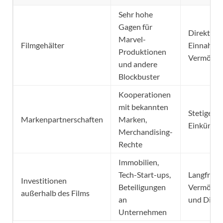
Sehr hohe
Gagen für
Direkte
Marvel-
Filmgehälter
Einnahme
Produktionen
Vermögen
und andere
Blockbuster
Kooperationen
mit bekannten
Stetige zu
Markenpartnerschaften
Marken,
Einkünfte
Merchandising-
Rechte
Immobilien,
Tech-Start-ups,
Langfristi
Investitionen
Beteiligungen
Vermögen
außerhalb des Films
an
und Divers
Unternehmen