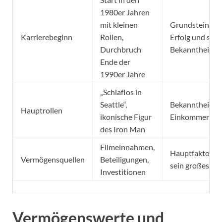
1980er Jahren
mit kleinen
Grundstein für
Karrierebeginn
Rollen,
Erfolg und sein
Durchbruch
Bekanntheit
Ende der
1990er Jahre
„Schlaflos in
Seattle“,
Bekanntheits-
Hauptrollen
ikonische Figur
Einkommenste
des Iron Man
Filmeinnahmen,
Hauptfaktoren 
Vermögensquellen
Beteiligungen,
sein großes V
Investitionen
Vermögenswerte und