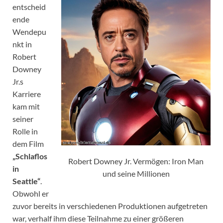
entscheid
ende
Wendepu
nkt in
Robert
Downey
Jr.s
Karriere
kam mit
seiner
Rolle in
dem Film
„Schlaflos
Robert Downey Jr. Vermögen: Iron Man
in
und seine Millionen
Seattle“
.
Obwohl er
zuvor bereits in verschiedenen Produktionen aufgetreten
war, verhalf ihm diese Teilnahme zu einer größeren